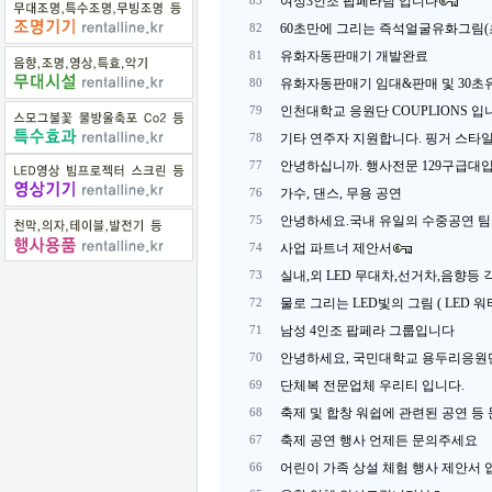
여성3인조 팝페라팀 입니다
83
60초만에 그리는 즉석얼굴유화그림
82
유화자동판매기 개발완료
81
유화자동판매기 임대&판매 및 30초
80
인천대학교 응원단 COUPLIONS 입
79
기타 연주자 지원합니다. 핑거 스타일
78
안녕하십니까. 행사전문 129구급대
77
가수, 댄스, 무용 공연
76
안녕하세요.국내 유일의 수중공연 팀 Blu
75
사업 파트너 제안서
74
실내,외 LED 무대차,선거차,음향등
73
물로 그리는 LED빛의 그림 ( LED 워
72
남성 4인조 팝페라 그룹입니다
71
안녕하세요, 국민대학교 용두리응원
70
단체복 전문업체 우리티 입니다.
69
축제 및 합창 워쉽에 관련된 공연 
68
축제 공연 행사 언제든 문의주세요
67
어린이 가족 상설 체험 행사 제안서
66