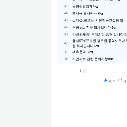
음향렌탈업체
47
행사용 도시락~~
46
스폐셜G&D 는 의전전문컨설팅 입
45
음향 cctv 전문 업체입니다
44
안녕하세요! 무대의상 풍경 입니다!!
43
행사STAFF요원.경호원.통역도우미
42
원 회사입니다
제휴문의..
41
사업파트 관련 문의사항
40
1
[
]
2
제 목
내