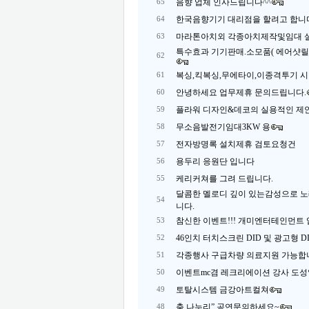
음향 업체 인사드립니다^^
65
한국음향기기 대리점을 할려고 합니
64
마라톤아치외 각종아치제작및임대 
63
특수효과 기기판매.소모품( 에어샷릴
62
복싱,킥복싱,무에타이,이종격투기 
61
안녕하세요 업무제휴 문의드립니다.
60
플라워 디자인&데코의 실용적인 제
59
무소음발전기임대3KW 용
58
전자방명록 설치제휴 검토요청건
57
용두리 응원단 입니다
56
케리커쳐를 그려 드립니다.
55
달콤한 멜로디 깊이 있는감성으로 
54
니다.
참신한 이벤트!!! 개미엔터테인먼트 입
53
46인치 터치스크린 DID 및 광고형 D
52
각종행사 구급차량 의료지원 가능합
51
이벤트mc겸 레크리에이션 강사 도성
50
토탈시스템 금강아트컬쳐
49
춤 나누리” 공연문의하세요~
48