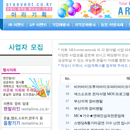
* 저희 ARA event network 의 각 분야
다양한 사업성을 검토해 보시고 해당분야 또는 
성공하실 수 있는 유능한 분들이 미래를 향한 뉴
* 작성시 이력서, 사업계획서를 첨부해 주세요.
비어바이크/투어바이크/파티바이크/자
89
넥스소프트 전자서명 MOU프로그램
88
부산지역 장비렌탈
87
부산지역 장비렌탈
86
MC★가수★연예인섭외전문업체
85
스텐딩&통기타공연 가수 난연 입니다
84