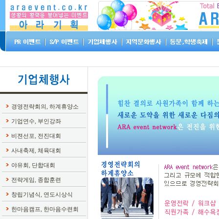
경영전략회의, 하계휴양소
기업연수, 부인강좌
비젼선포, 전진대회
사내축제, 체육대회
야유회, 단합대회
전략게임, 종합훈련
창립기념식, 연도시상식
한마음캠프, 한마음수련회