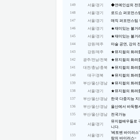
서울/경기
◆연예인섭외 전
149
서울/경기
로드쇼 퍼포먼스
148
서울/경기
매직 퍼포먼스팀 
147
서울/경기
★재미있는 볼거
146
서울/경기
★재미있는 볼거
145
강원/제주
마술 공연, 강의 
144
강원/제주
★뮤지컬의 화려함
143
광주/전남/전북
★뮤지컬의 화려함
142
대전/충남/충북
★뮤지컬의 화려함
141
대구/경북
★뮤지컬의 화려함
140
부산/울산/경남
★뮤지컬의 화려함
139
서울/경기
★뮤지컬의 화려함
138
부산/울산/경남
한국 다중지능 지
137
부산/울산/경남
울산에서 바둑행사
136
부산/울산/경남
전국가능
135
뮤지컬배우들로 
서울/경기
134
니다.
'베토벤 바이러스'
서울/경기
133
랑의 바이러스>