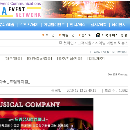
첫화면 > 고객지원 > 지역별 이벤트 & 뉴스
[대구/경북]
[대전/충남/충북]
[광주/전남/전북]
[강원/제주]
No.139
Viewing
다★ _드림뮤지컬_
등록일 :
2010-12-13 23:40:11
| 조회수 :
10962