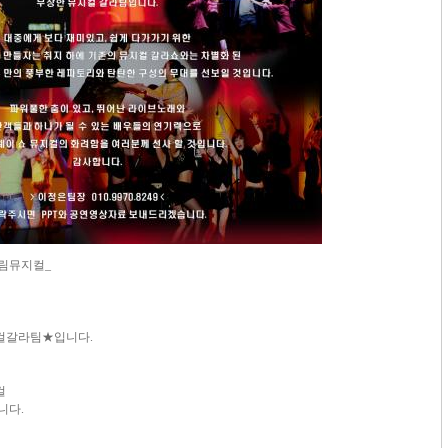
림뮤지컬_
지컬갈라팀★입니다.
컬
니다.