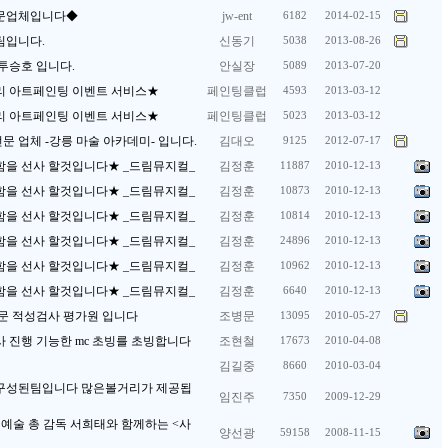
문업체입니다◆
jw-ent
6182
2014-02-15
팀입니다.
신동기
5038
2013-08-26
투승호 입니다.
안실장
5089
2013-07-20
리 아트페인팅 이벤트 서비스★
페인팅클럽
4593
2013-03-12
리 아트페인팅 이벤트 서비스★
페인팅클럽
5023
2013-03-12
전문 업체 -강릉 마술 아카데미- 입니다.
김대오
9125
2012-07-17
을 선사 할것입니다★ _드림뮤지컬_
김정훈
11887
2010-12-13
을 선사 할것입니다★ _드림뮤지컬_
김정훈
10873
2010-12-13
을 선사 할것입니다★ _드림뮤지컬_
김정훈
10814
2010-12-13
을 선사 할것입니다★ _드림뮤지컬_
김정훈
24896
2010-12-13
을 선사 할것입니다★ _드림뮤지컬_
김정훈
10962
2010-12-13
을 선사 할것입니다★ _드림뮤지컬_
김정훈
6640
2010-12-13
문 적성검사 평가원 입니다
조병문
13095
2010-05-27
 진행 기능한 mc 초빙를 초빙합니다
조현철
17673
2010-04-08
김길중
8660
2010-03-04
구성된팀입니다 많은볼거리가 제공됩
임진주
7350
2009-12-29
 예술 총 감독 서희태와 함께하는 <사
양선광
59158
2008-11-15