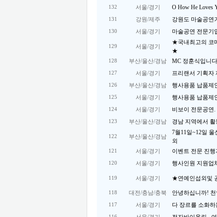
서울/경기
O How He Loves 
132
강원/제주
강원도 마술공연
131
서울/경기
마술공연 전문기업 
130
★국내최고의 코
서울/경기
129
★
부산/울산/경남
MC 정훈식입니다
128
서울/경기
프리랜서 기획자 
127
부산/울산/경남
행사용품 납품제
126
서울/경기
행사용품 납품제
125
서울/경기
비보이 전문공연. 
124
부산/울산/경남
경남 지역에서 활
123
7월11일~12일 
부산/울산/경남
122
외
서울/경기
이벤트 전문 진행자(0
121
서울/경기
행사인원 지원업체
120
서울/경기
★연예인섭외및 
119
대전/충남/충북
안녕하십니까! 천안
118
서울/경기
다 장르를 소화하는
117
116