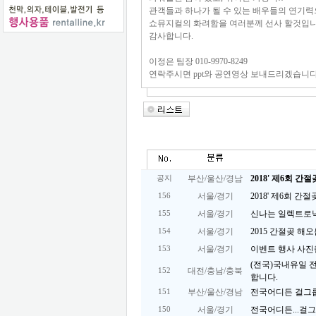
관객들과 하나가 될 수 있는 배우들의 연기
쇼뮤지컬의 화려함을 여러분께 선사 할것입니
감사합니다.
이정은 팀장 010-9970-8249
연락주시면 ppt와 공연영상 보내드리겠습니다.
부산/울산/경남
2018' 제6회 
공지
서울/경기
2018' 제6회 
156
서울/경기
신나는 일렉트로닉 
155
서울/경기
2015 간절곶 
154
서울/경기
이벤트 행사 사진
153
(전국)국내유일 
대전/충남/충북
152
합니다.
부산/울산/경남
전국어디든 걸그
151
서울/경기
전국어디든...걸
150