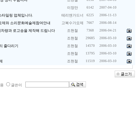
여성 싱어 구함니다
조현철
이정만
6142
2007-04-10
스타일링 업체입니다.
테리앤가드너
6225
2006-11-13
가요제와 소리문화예술제참여안내
고복수가요제
7667
2006-08-14
유세차량과 로고송을 제작해 드립니다
조현철
7368
2006-04-21
조현철
29685
2006-03-10
리 줄다리기
조현철
14570
2006-03-10
조현철
13795
2006-03-10
제
조현철
11519
2006-03-10
 용
글쓴이