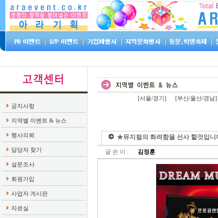
[서울/경기]
[부산/울산/경남]
공지사항
지역별 이벤트 & 뉴스
행사의뢰
★뮤지컬의 화려함을 선사 할것입니
담당자 찾기
글 쓴 이 :
김정훈
설문조사
회원가입
사업자 게시판
자료실