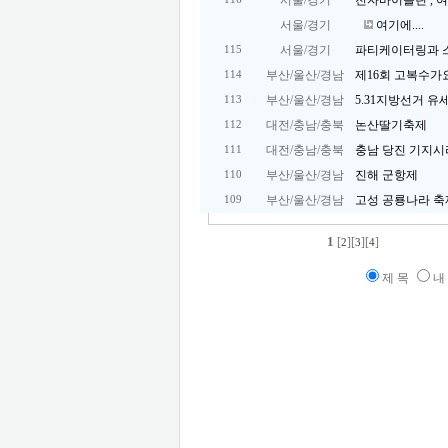
서울/경기
전자바이올린 , 
서울/경기
여기에....
서울/경기
파티케이터링과 
115
부산/울산/경남
제16회 고복수
114
부산/울산/경남
5.31지방선거 
113
대전/충남/충북
논산딸기축제
112
대전/충남/충북
충남 당진 기지시
111
부산/울산/경남
진해 군항제
110
부산/울산/경남
고성 공룡나라 축
109
1
[
][
][
]
2
3
4
제 목
내