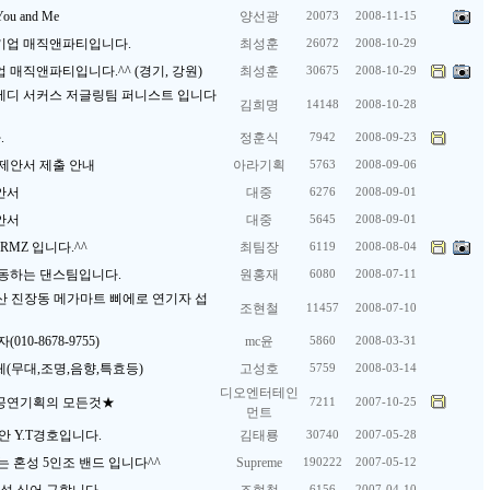
You and Me
양선광
20073
2008-11-15
기업 매직앤파티입니다.
최성훈
26072
2008-10-29
매직앤파티입니다.^^ (경기, 강원)
최성훈
30675
2008-10-29
메디 서커스 저글링팀 퍼니스트 입니다
김희명
14148
2008-10-28
.
정훈식
7942
2008-09-23
제안서 제출 안내
아라기획
5763
2008-09-06
안서
대중
6276
2008-09-01
안서
대중
5645
2008-09-01
RMZ 입니다.^^
최팀장
6119
2008-08-04
동하는 댄스팀입니다.
원홍재
6080
2008-07-11
울산 진장동 메가마트 삐에로 연기자 섭
조현철
11457
2008-07-10
10-8678-9755)
mc윤
5860
2008-03-31
(무대,조명,음향,특효등)
고성호
5759
2008-03-14
디오엔터테인
공연기획의 모든것★
7211
2007-10-25
먼트
 Y.T경호입니다.
김태룡
30740
2007-05-28
 혼성 5인조 밴드 입니다^^
Supreme
190222
2007-05-12
6156
2007-04-10