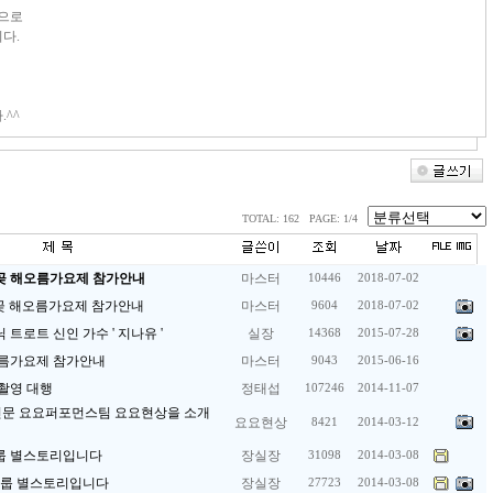
력으로
다.
^^
TOTAL: 162 PAGE: 1/4
간절곶 해오름가요제 참가안내
마스터
10446
2018-07-02
간절곶 해오름가요제 참가안내
마스터
9604
2018-07-02
트로트 신인 가수 ' 지나유 '
실장
14368
2015-07-28
해오름가요제 참가안내
마스터
9043
2015-06-16
촬영 대행
정태섭
107246
2014-11-07
전문 요요퍼포먼스팀 요요현상을 소개
요요현상
8421
2014-03-12
룹 별스토리입니다
장실장
31098
2014-03-08
그룹 별스토리입니다
장실장
27723
2014-03-08