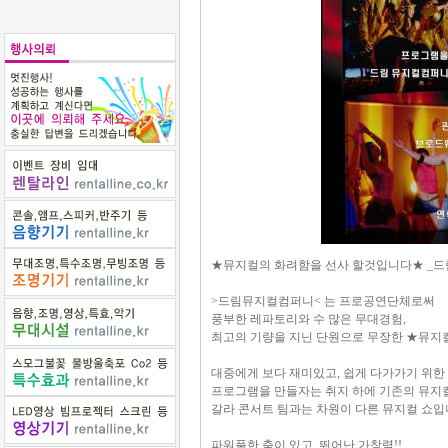
★뮤지컬의 화려함을 선사 할것입니다★ _드
>드림뮤지컬컴퍼니< 는 프로공연단체로써
풍부한 레파토리와 수 많은 무대경험,
최고의 기량을 지닌 단원으로 무장한 ★뮤
대중에게 보다 재미있고, 쉽게 다가가기 위한
프로그램을 만들자는 취지 하에 기존의 뮤지
갈라 콘서트 팀과는 차원이 다른 뮤지컬 쇼입
파워풀한 춤이 있고, 뛰어난 가창력!!