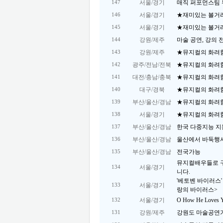
서울/경기
매직 퍼포먼스팀 
147
서울/경기
★재미있는 볼거
146
서울/경기
★재미있는 볼거
145
강원/제주
마술 공연, 강의 
144
강원/제주
★뮤지컬의 화려함
143
광주/전남/전북
★뮤지컬의 화려함
142
대전/충남/충북
★뮤지컬의 화려함
141
대구/경북
★뮤지컬의 화려함
140
부산/울산/경남
★뮤지컬의 화려함
139
서울/경기
★뮤지컬의 화려함
138
부산/울산/경남
한국 다중지능 지
137
부산/울산/경남
울산에서 바둑행사
136
부산/울산/경남
전국가능
135
뮤지컬배우들로 
서울/경기
134
니다.
'베토벤 바이러스'
서울/경기
133
랑의 바이러스>
서울/경기
O How He Loves 
132
강원/제주
강원도 마술공연
131