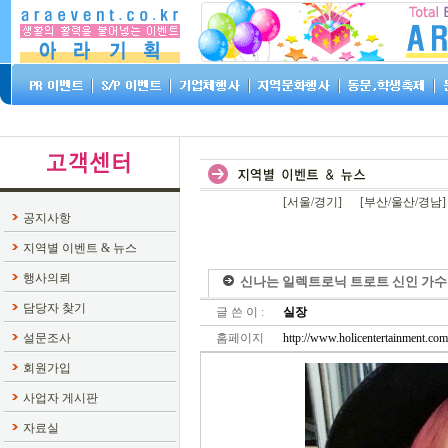
[서울/경기]
[부산/울산/경남]
공지사항
지역별 이벤트 & 뉴스
행사의뢰
신나는 일렉트로닉 트로트 신인 가수 '
담당자 찾기
글 쓴 이 :
실장
설문조사
홈페이지
http://www.holicentertainment.com
회원가입
사업자 게시판
자료실