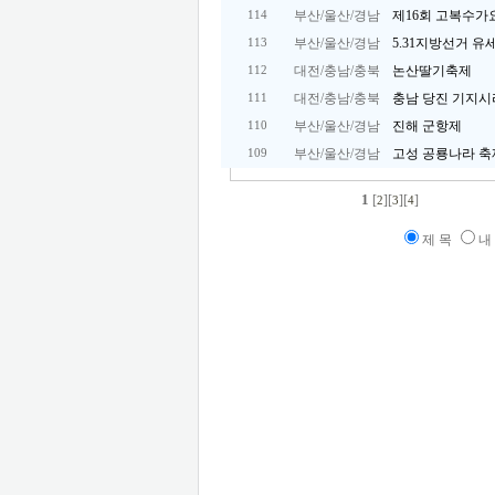
부산/울산/경남
제16회 고복수
114
부산/울산/경남
5.31지방선거 
113
대전/충남/충북
논산딸기축제
112
대전/충남/충북
충남 당진 기지시
111
부산/울산/경남
진해 군항제
110
부산/울산/경남
고성 공룡나라 축
109
1
[
][
][
]
2
3
4
제 목
내