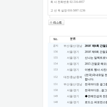
회 사 전화번호 02-516-6957
고 선 옥 실장 010-5097-1236
부산/울산/경남
2018' 제6회 
공지
서울/경기
2018' 제6회 
156
서울/경기
신나는 일렉트로닉 
155
서울/경기
2015 간절곶 
154
서울/경기
이벤트 행사 사진
153
(전국)국내유일 
대전/충남/충북
152
합니다.
부산/울산/경남
전국어디든 걸그
151
서울/경기
전국어디든...걸
150
서울/경기
◆연예인섭외 전
149
서울/경기
로드쇼 퍼포먼스
148