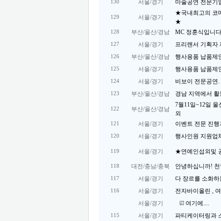
서울/경기
마술공연 전문기업 
130
★국내최고의 코
서울/경기
129
★
부산/울산/경남
MC 정훈식입니다
128
서울/경기
프리랜서 기획자 
127
부산/울산/경남
행사용품 납품제
126
서울/경기
행사용품 납품제
125
서울/경기
비보이 전문공연. 
124
부산/울산/경남
경남 지역에서 활
123
7월11일~12일 
부산/울산/경남
122
외
서울/경기
이벤트 전문 진행자(0
121
서울/경기
행사인원 지원업체
120
서울/경기
★연예인섭외및 
119
대전/충남/충북
안녕하십니까! 천안
118
서울/경기
다 장르를 소화하는
117
서울/경기
전자바이올린 , 
116
서울/경기
여기에....
서울/경기
파티케이터링과 
115