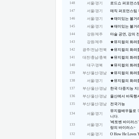
서울/경기
로드쇼 퍼포먼스
148
서울/경기
매직 퍼포먼스팀 
147
서울/경기
★재미있는 볼거
146
서울/경기
★재미있는 볼거
145
강원/제주
마술 공연, 강의 
144
강원/제주
★뮤지컬의 화려함
143
광주/전남/전북
★뮤지컬의 화려함
142
대전/충남/충북
★뮤지컬의 화려함
141
대구/경북
★뮤지컬의 화려함
140
부산/울산/경남
★뮤지컬의 화려함
139
서울/경기
★뮤지컬의 화려함
138
부산/울산/경남
한국 다중지능 지
137
부산/울산/경남
울산에서 바둑행사
136
부산/울산/경남
전국가능
135
뮤지컬배우들로 
서울/경기
134
니다.
'베토벤 바이러스'
서울/경기
133
랑의 바이러스>
서울/경기
O How He Loves 
132