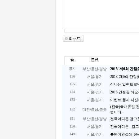
부산/울산/경남
2018' 제6회 
공지
서울/경기
2018' 제6회 
156
서울/경기
신나는 일렉트로닉 
155
서울/경기
2015 간절곶 
154
서울/경기
이벤트 행사 사진
153
(전국)국내유일 
대전/충남/충북
152
합니다.
부산/울산/경남
전국어디든 걸그
151
서울/경기
전국어디든...걸
150
서울/경기
◆연예인섭외 전
149