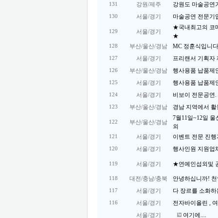
강원/제주
강원도 마술공연
131
서울/경기
마술공연 전문기업 
130
★국내최고의 코
서울/경기
129
★
부산/울산/경남
MC 정훈식입니다
128
서울/경기
프리랜서 기획자 
127
부산/울산/경남
행사용품 납품제
126
서울/경기
행사용품 납품제
125
서울/경기
비보이 전문공연. 
124
부산/울산/경남
경남 지역에서 활
123
7월11일~12일 
부산/울산/경남
122
외
서울/경기
이벤트 전문 진행자(0
121
서울/경기
행사인원 지원업체
120
서울/경기
★연예인섭외및 
119
대전/충남/충북
안녕하십니까! 천안
118
서울/경기
다 장르를 소화하는
117
서울/경기
전자바이올린 , 
116
서울/경기
여기에....