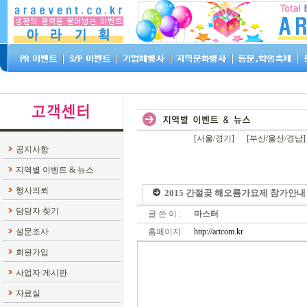
[서울/경기]
[부산/울산/경남]
공지사항
지역별 이벤트 & 뉴스
행사의뢰
2015 간절곶 해오름가요제 참가안내
담당자 찾기
글 쓴 이 :
마스터
설문조사
홈페이지
http://artcom.kr
회원가입
사업자 게시판
자료실