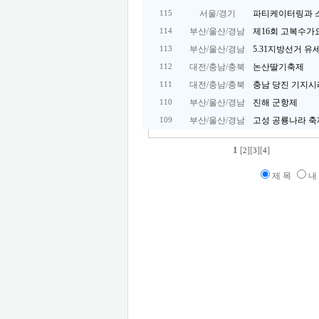
서울/경기
파티케이터링과 
115
부산/울산/경남
제16회 고복수
114
부산/울산/경남
5.31지방선거 
113
대전/충남/충북
논산딸기축제
112
대전/충남/충북
충남 당진 기지시
111
부산/울산/경남
진해 군항제
110
부산/울산/경남
고성 공룡나라 축
109
1
[
][
][
]
2
3
4
제 목
내